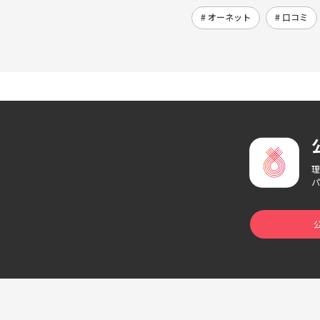
# オーネット
# 口コミ
理
パ