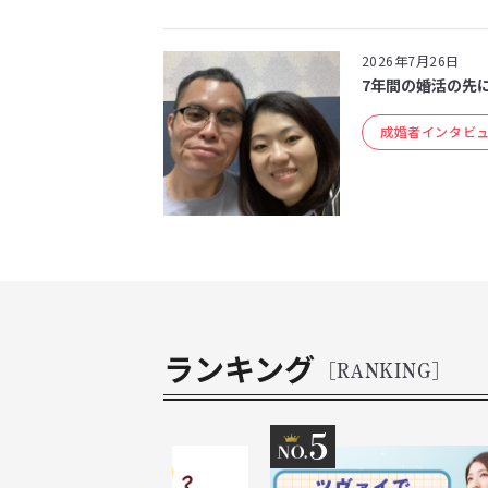
2026年7月26日
7年間の婚活の先
成婚者インタビ
ランキング
[RANKING]
4
5