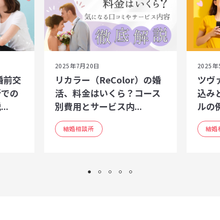
2025年7月20日
2025年
婚前交
リカラー（ReColor）の婚
ツヴ
所での
活、料金はいくら？コース
込み
..
別費用とサービス内...
ルの
結婚相談所
結婚