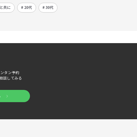
ーと共に
# 20代
# 30代
でカンタン予約
相談してみる
る