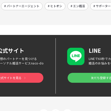
# パートナーエージェント
# ヒトオシ
# エン婚活
# サポータ
公式サイト
LINE
想のパートナーを見つける
LINEで60秒
ーソナル婚活サービス
naco-do
婚活のお悩みを
公式サイトを見る
友だち登録す