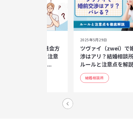
25年5月29日
2025年5月29日
ヴァイ（zwei）の退会方
ツヴァイ（zwei）で
｜中途退会の流れ・注意
渉はアリ？結婚相談
と、退会後に後悔し...
ルールと注意点を解説.
結婚相談所
結婚相談所