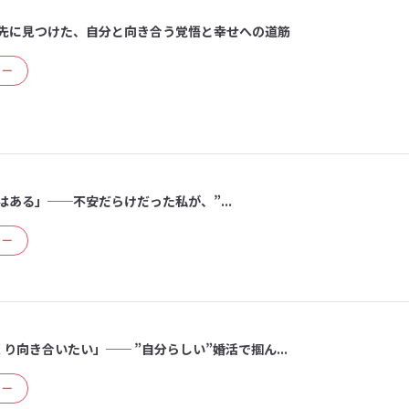
先に見つけた、自分と向き合う覚悟と幸せへの道筋
ュー
ある」──不安だらけだった私が、”...
ュー
り向き合いたい」── ”自分らしい”婚活で掴ん...
ュー