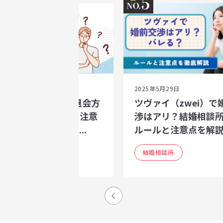
4
5
25年5月29日
2025年5月29日
ヴァイ（zwei）の退会方
ツヴァイ（zwei）で
｜中途退会の流れ・注意
渉はアリ？結婚相談
と、退会後に後悔し...
ルールと注意点を解説.
結婚相談所
結婚相談所