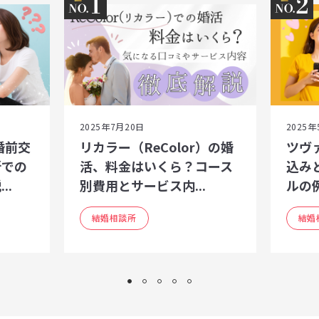
1
2
2025年7月20日
2025年
婚前交
リカラー（ReColor）の婚
ツヴ
所での
活、料金はいくら？コース
込み
..
別費用とサービス内...
ルの
結婚相談所
結婚