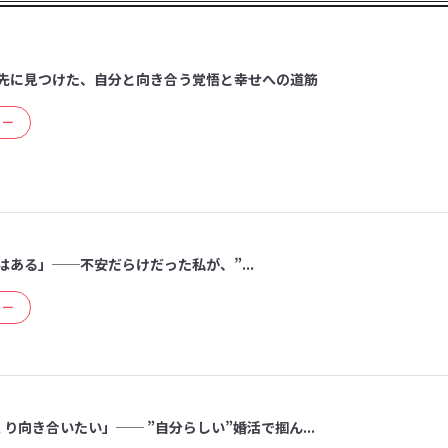
先に見つけた、自分と向き合う覚悟と幸せへの道筋
ュー
ある」──不安だらけだった私が、”...
ュー
り向き合いたい」── ”自分らしい”婚活で掴ん...