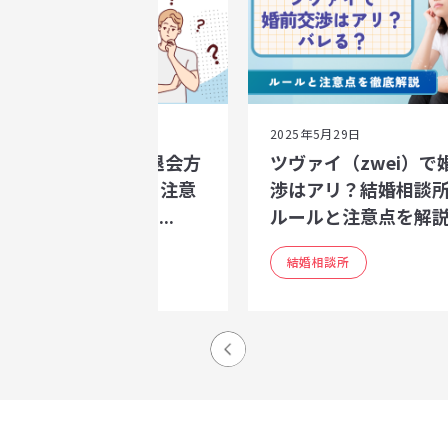
25年5月29日
2025年5月29日
ヴァイ（zwei）の退会方
ツヴァイ（zwei）で
｜中途退会の流れ・注意
渉はアリ？結婚相談
と、退会後に後悔し...
ルールと注意点を解説.
結婚相談所
結婚相談所