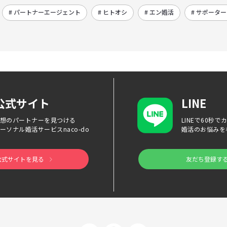
# パートナーエージェント
# ヒトオシ
# エン婚活
# サポータ
公式サイト
LINE
想のパートナーを見つける
LINEで60秒
ーソナル婚活サービス
naco-do
婚活のお悩みを
公式サイトを見る
友だち登録す