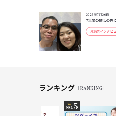
2026年7月26日
7年間の婚活の先
成婚者インタビ
ランキング
[RANKING]
4
5