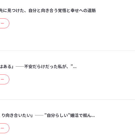
先に見つけた、自分と向き合う覚悟と幸せへの道筋
ュー
ある」──不安だらけだった私が、”...
ュー
り向き合いたい」── ”自分らしい”婚活で掴ん...
ュー