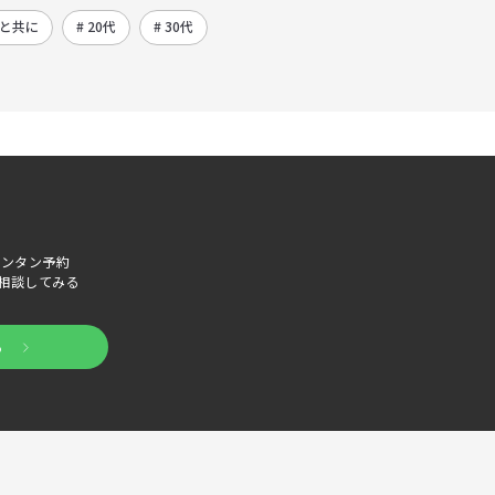
ーと共に
# 20代
# 30代
でカンタン予約
相談してみる
る