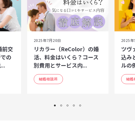
2025年7月20日
2025年
婚前交
リカラー（ReColor）の婚
ツヴ
所での
活、料金はいくら？コース
込み
..
別費用とサービス内...
ルの
結婚相談所
結婚