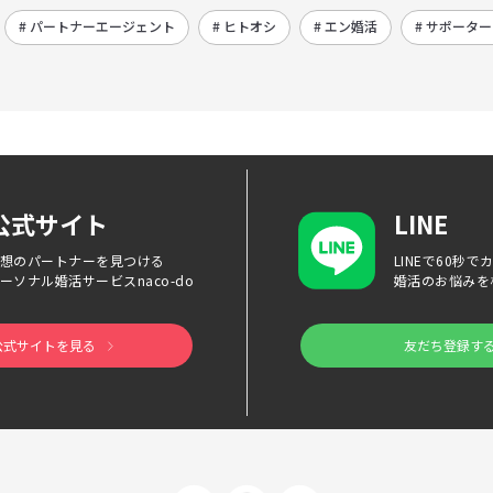
# パートナーエージェント
# ヒトオシ
# エン婚活
# サポータ
公式サイト
LINE
想のパートナーを見つける
LINEで60秒
ーソナル婚活サービス
naco-do
婚活のお悩みを
公式サイトを見る
友だち登録す