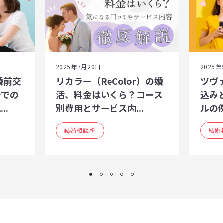
2025年7月20日
2025年
婚前交
リカラー（ReColor）の婚
ツヴ
所での
活、料金はいくら？コース
込み
..
別費用とサービス内...
ルの
結婚相談所
結婚