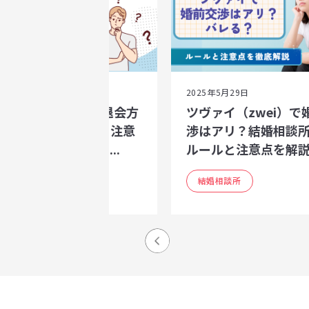
25年5月29日
2025年5月29日
ヴァイ（zwei）の退会方
ツヴァイ（zwei）で
｜中途退会の流れ・注意
渉はアリ？結婚相談
と、退会後に後悔し...
ルールと注意点を解説.
結婚相談所
結婚相談所