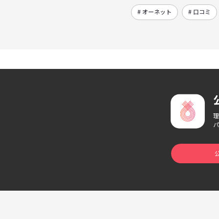
# オーネット
# 口コミ
理
パ