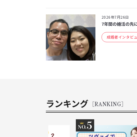
2026年7月26日
7年間の婚活の先
成婚者インタビ
ランキング
[RANKING]
4
5