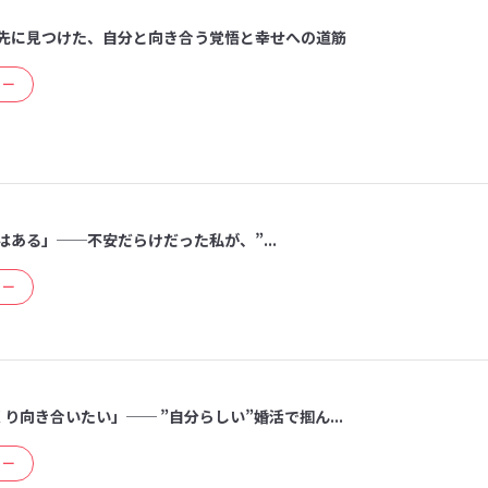
先に見つけた、自分と向き合う覚悟と幸せへの道筋
ュー
ある」──不安だらけだった私が、”...
ュー
り向き合いたい」── ”自分らしい”婚活で掴ん...
ュー