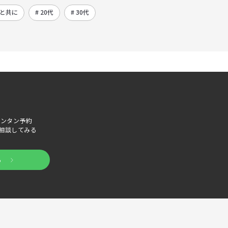
ーと共に
# 20代
# 30代
でカンタン予約
相談してみる
る