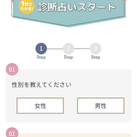
01
性別を教えてください
女性
男性
02