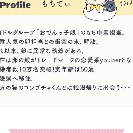
もちてぃ
イドルグループ「おでんっ子娘」のもち巾着担当。
番人気の卵担当との衝突の末、解散。
れ以来、卵に異常な執着がある。
在は卵の殻がトレードマークの恋愛系youberとな
録者数10万名突破!実年齢は50歳。
媛県へ移住。
方の猫のコンブチャくんとは銭湯帰りに出会う・・・