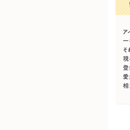
ア
一
そ
現
登
愛
相