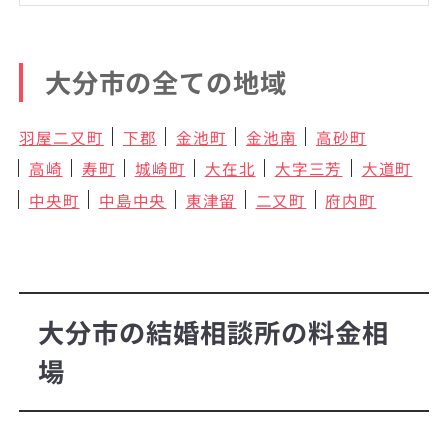
大分市の全ての地域
羽屋二又町
下郡
金池町
金池南
高砂町
高崎
寿町
城崎町
大在北
大字三芳
大道町
中央町
中島中央
東津留
二又町
府内町
大分市の結婚相談所の料金相
場