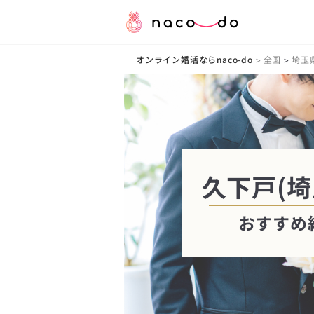
オンライン婚活ならnaco-do
全国
埼玉
>
>
久下戸(埼
おすすめ