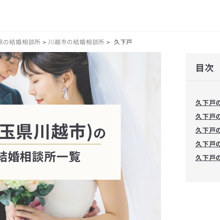
県の結婚相談所
川越市の結婚相談所
久下戸
>
>
目次
久下戸
久下戸
玉県川越市)
の
久下戸
久下戸
結婚相談所一覧
久下戸