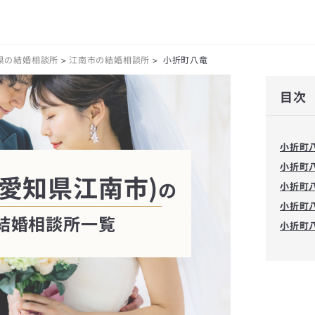
県の結婚相談所
江南市の結婚相談所
小折町八竜
>
>
目次
小折町
小折町
愛知県江南市)
の
小折町
小折町
結婚相談所一覧
小折町