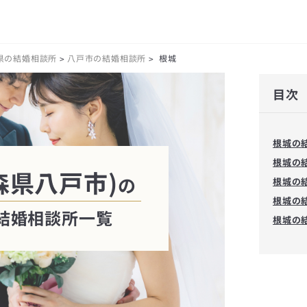
県の結婚相談所
八戸市の結婚相談所
根城
>
>
目次
根城の
根城の
森県八戸市)
の
根城の
根城の
結婚相談所一覧
根城の