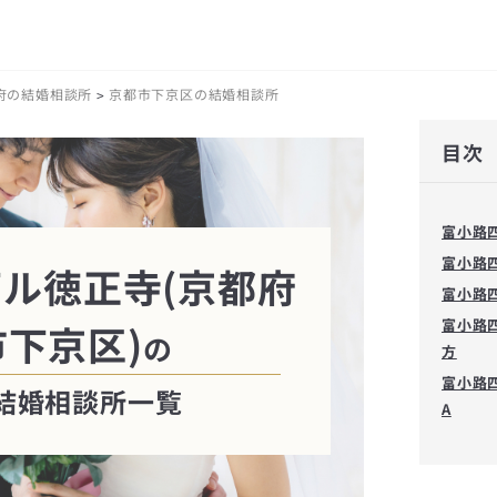
府の結婚相談所
京都市下京区の結婚相談所
>
目次
富小路
富小路
ル徳正寺(京都府
富小路
富小路
下京区)
の
方
富小路
結婚相談所一覧
A