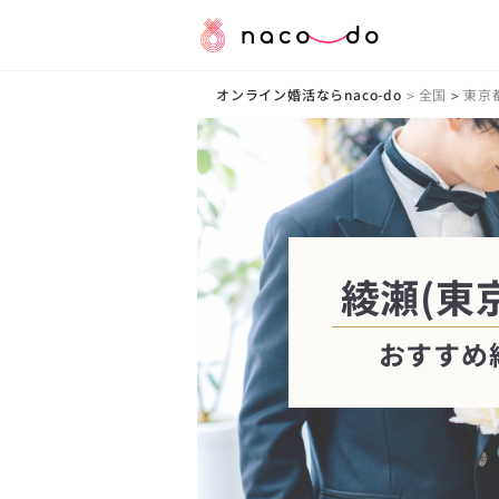
オンライン婚活ならnaco-do
全国
東京
>
>
綾瀬(東
おすすめ