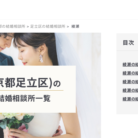
都の結婚相談所
足立区の結婚相談所
綾瀬
>
>
目次
綾瀬の
綾瀬の
京都足立区)
の
綾瀬の
綾瀬の
結婚相談所一覧
綾瀬の