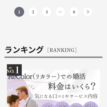
ペ
1
2
3
…
6
ー
ジ
ナ
ビ
ゲ
ランキング
ー
[RANKING]
シ
ョ
1
ン