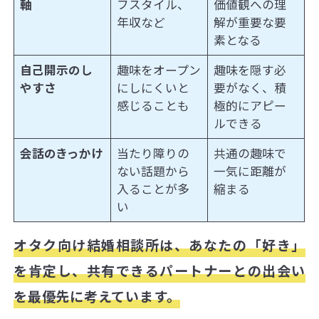
軸
フスタイル、
価値観への理
年収など
解が重要な要
素となる
自己開示のし
趣味をオープン
趣味を隠す必
やすさ
にしにくいと
要がなく、積
感じることも
極的にアピー
ルできる
会話のきっかけ
当たり障りの
共通の趣味で
ない話題から
一気に距離が
入ることが多
縮まる
い
オタク向け結婚相談所は、あなたの「好き」
を肯定し、共有できるパートナーとの出会い
を最優先に考えています。