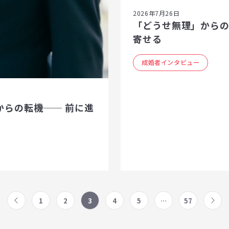
2026年7月26日
「どうせ無理」から
寄せる
成婚者インタビュー
からの転機── 前に進
1
2
3
4
5
…
57