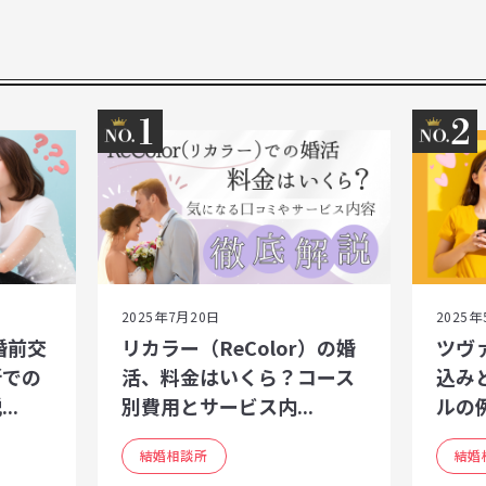
1
2
2025年7月20日
2025年
婚前交
リカラー（ReColor）の婚
ツヴ
所での
活、料金はいくら？コース
込み
..
別費用とサービス内...
ルの
結婚相談所
結婚