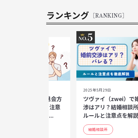
ランキング
[RANKING]
4
5
25年5月29日
2025年5月29日
ヴァイ（zwei）の退会方
ツヴァイ（zwei）で
｜中途退会の流れ・注意
渉はアリ？結婚相談
と、退会後に後悔し...
ルールと注意点を解説.
結婚相談所
結婚相談所