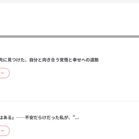
先に見つけた、自分と向き合う覚悟と幸せへの道筋
ュー
ある」──不安だらけだった私が、”...
ュー