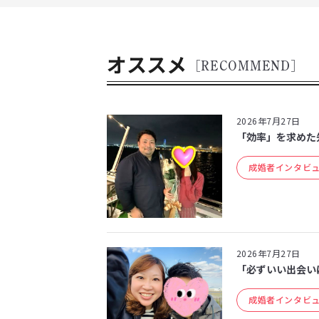
ナ
ビ
ゲ
ー
オススメ
[RECOMMEND]
シ
ョ
ン
2026年7月27日
「効率」を求めた
成婚者インタビ
2026年7月27日
「必ずいい出会いは
成婚者インタビ