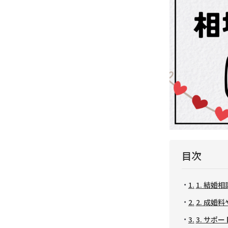
目次
1. 結婚
2. 成婚
3. サポ