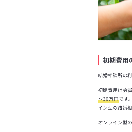
初期費用
結婚相談所の
初期費用は会
～30万円
です
イン型の結婚
オンライン型