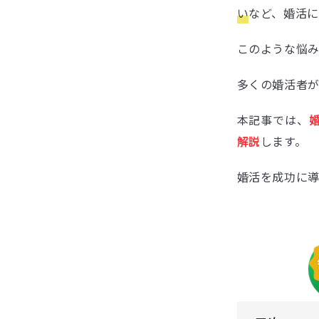
い
など、婚活
このような悩
多くの婚活者
本記事では、
解説
します。
婚活を成功に